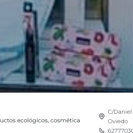
C/Daniel
ductos ecológicos, cosmética
Oviedo
6277703