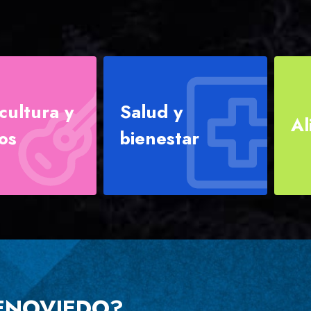
cultura y
Salud y
Al
os
bienestar
EOENOVIEDO?