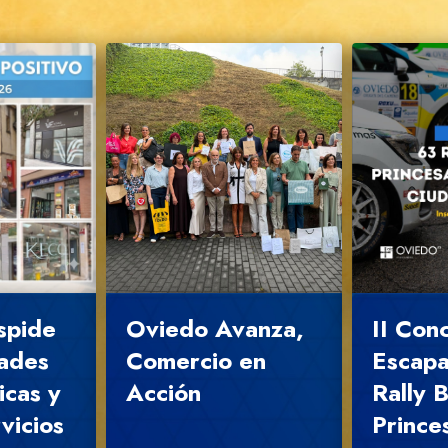
espide
Oviedo Avanza,
II Con
ades
Comercio en
Escapa
icas y
Acción
Rally 
vicios
Prince