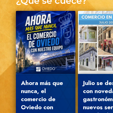
¿Qué se cuece?
Ahora más que
Julio se d
nunca, el
con noved
comercio de
gastronóm
Oviedo con
nuevos ser