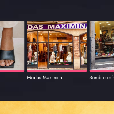
Modas Maximina
Sombrererí