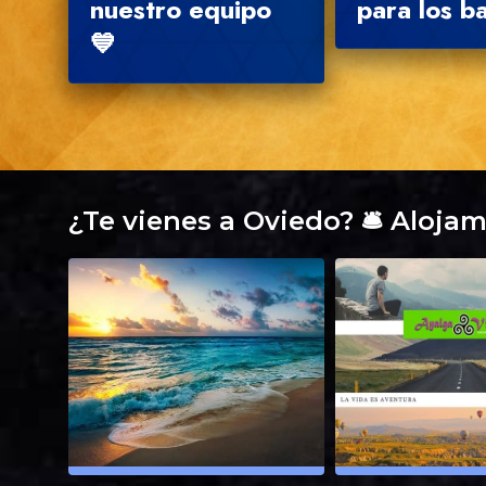
nuestro equipo
para los ba
💙
¿Te vienes a Oviedo? 🛎️ Alojam