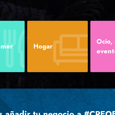
Ocio, 
omer
Hogar
event
s añadir tu negocio a #CR