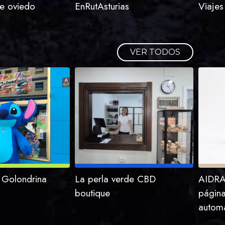
e oviedo
EnRutAsturias
Viajes
VER TODOS
 Golondrina
La perla verde CBD
AIDRA 
boutique
págin
automa