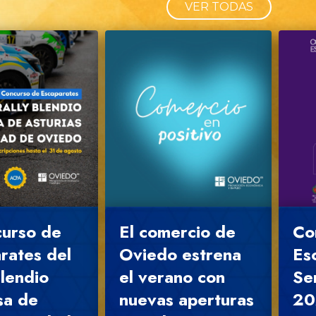
VER TODAS
curso de
El comercio de
Co
rates del
Oviedo estrena
Es
Blendio
el verano con
Se
sa de
nuevas aperturas
20