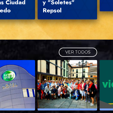
as Ciudad
y "Soletes"
iedo
Repsol
VER TODOS