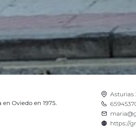
Asturias 
a en Oviedo en 1975.
6594537
maria@gr
https://g