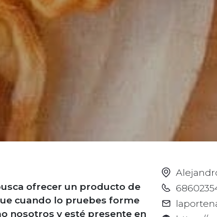
Alejandr
busca ofrecer un producto de
6860235
 que cuando lo pruebes forme
laporte
omo nosotros y esté presente en