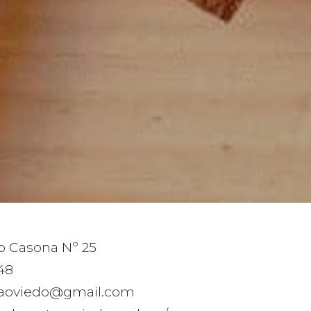
o Casona Nº 25
48
naoviedo@gmail.com