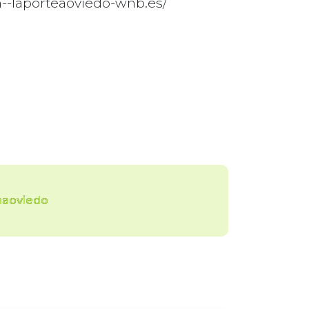
xn--laporteaoviedo-wnb.es/
naoviedo