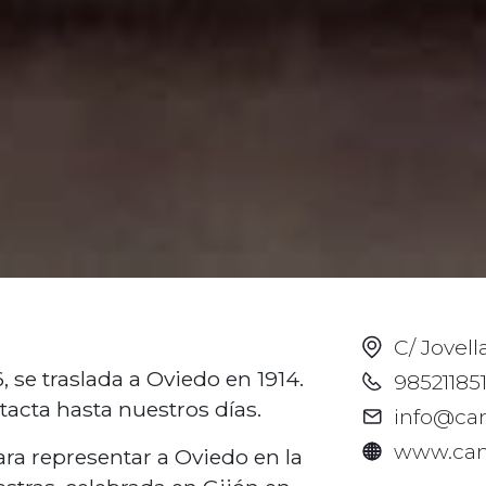
C/ Jovell
 se traslada a Oviedo en 1914.
98521185
tacta hasta nuestros días.
info@ca
www.cam
ara representar a Oviedo en la