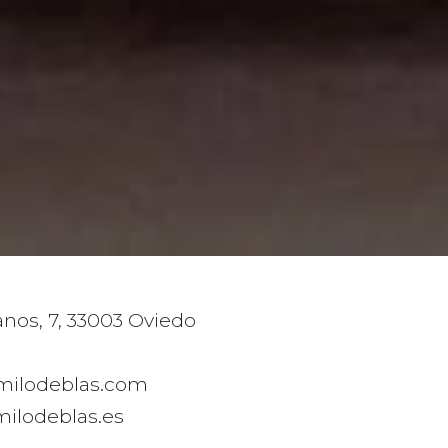
anos, 7, 33003 Oviedo
1
milodeblas.com
ilodeblas.es