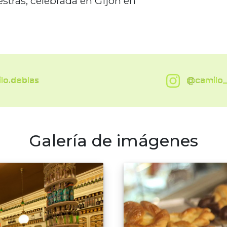
stras, celebrada en Gijón en
lo.deblas
@camilo_
Galería de imágenes