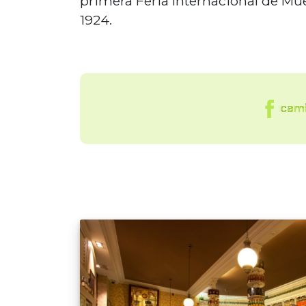
primera Feria Internacional de Mue
1924.
cami