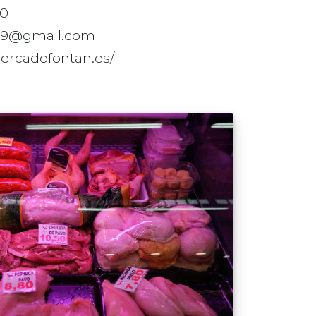
20
y79@gmail.com
mercadofontan.es/