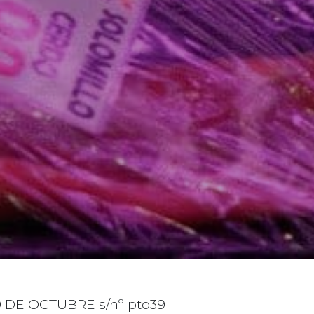
9 DE OCTUBRE s/nº pto39