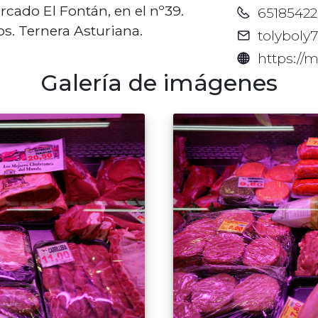
rcado El Fontán, en el nº39.
6518542
os. Ternera Asturiana.
tolybol
https://
Galería de imágenes