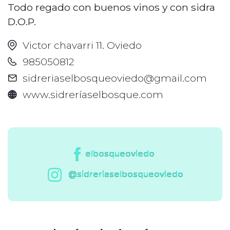
Todo regado con buenos vinos y con sidra
D.O.P.
Victor chavarri 11. Oviedo
985050812
sidreriaselbosqueoviedo@gmail.com
www.sidreríaselbosque.com
elbosqueoviedo
@sidreriaselbosqueoviedo