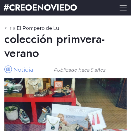
#CREOENOVIEDO
< Ir a
El Pompero de Lu
colección primvera-
verano
Noticia
Publicado hace 5 años