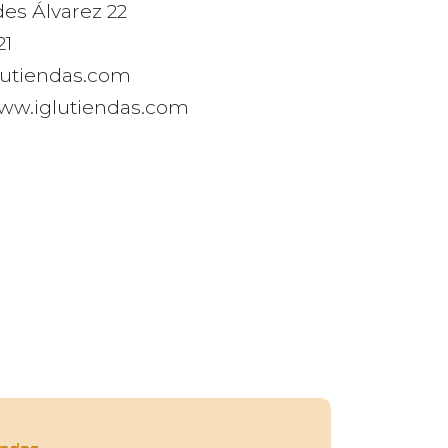
es Álvarez 22
21
lutiendas.com
www.iglutiendas.com