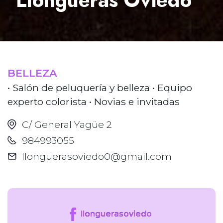
Llongueras Oviedo
BELLEZA
• Salón de peluquería y belleza • Equipo
experto colorista • Novias e invitadas
C/ General Yagüe 2
984993055
llonguerasoviedo0@gmail.com
llonguerasoviedo