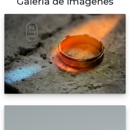
Galería de imágenes