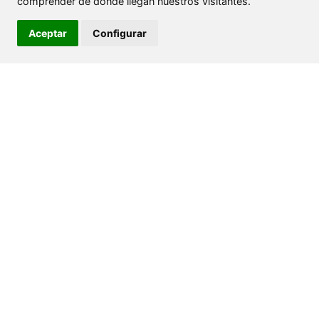
comprender de donde llegan nuestros visitantes.
Aceptar
Configurar