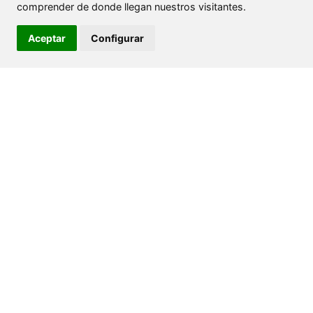
comprender de donde llegan nuestros visitantes.
Aceptar
Configurar
Producto
Cabecita loca
En #RetrobiciOviedo tenemos cascos infantiles
para proteger la cabecita de los que más
queremos.