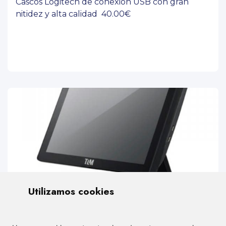
Cascos Logitech de conexión USB con gran
nitidez y alta calidad 40.00€
Utilizamos cookies
Producto
TPV para Hosteleria o comercio