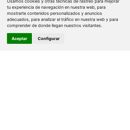
Usamos cookies y otras tecnicas de rastreo para mejorar
Atractivo TPV para gestión de Restaurante,
tu experiencia de navegación en nuestra web, para
tutifruti, panadería, zapatería, ferretería etc. No
mostrarte contenidos personalizados y anuncios
adecuados, para analizar el tráfico en nuestra web y para
in...
comprender de donde llegan nuestros visitantes.
Aceptar
Configurar
Galería de imágenes