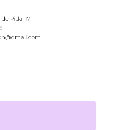
de Pidal 17
5
lon@gmail.com