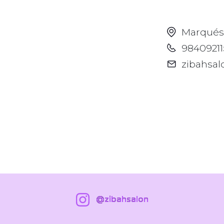
Marqués 
98409211
zibahsa
@zibahsalon