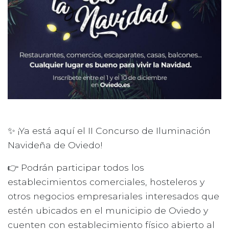
✨ ¡Ya está aquí el II Concurso de Iluminación
Navideña de Oviedo!
👉 Podrán participar todos los
establecimientos comerciales, hosteleros y
otros negocios empresariales interesados que
estén ubicados en el municipio de Oviedo y
cuenten con establecimiento físico abierto al