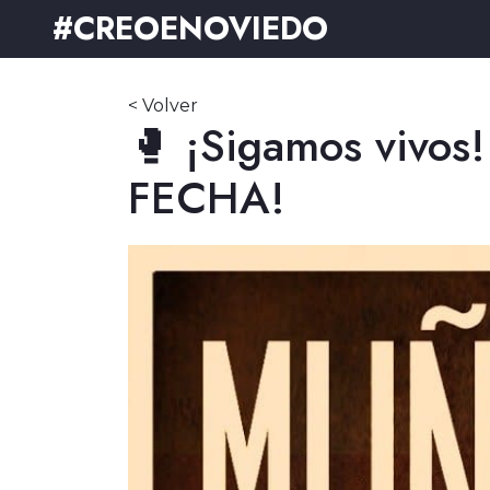
#CREOENOVIEDO
< Volver
🥊 ¡Sigamos vivo
FECHA!