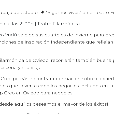
bajo de estudio 🥊 “Sigamos vivos” en el Teatro F
nio a las 21:00h | Teatro Filarmónica
o Vudú
sale de sus cuarteles de invierno para pre
nciones de inspiración independiente que reflejan 
 Filarmónica de Oviedo, recorrerán también buena p
, escena y mensaje.
en Creo podrás encontrar información sobre conciert
rales que lleven a cabo los negocios incluidos en l
pp Creo en Oviedo para negocios.
desde aquí ¡os deseamos el mayor de los éxitos!