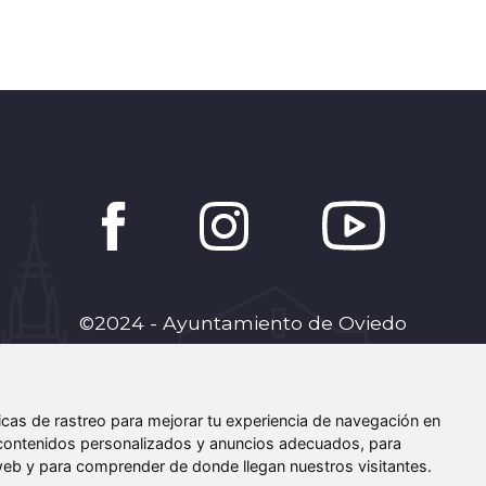
©2024 - Ayuntamiento de Oviedo
creoenoviedo@oviedoemprende.es
Código y Diseño:
Gomeru Apps
cas de rastreo para mejorar tu experiencia de navegación en
Fotografía Home: Álvaro Amieva
contenidos personalizados y anuncios adecuados, para
a web y para comprender de donde llegan nuestros visitantes.