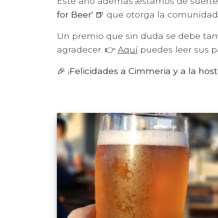
Este año además ¡estamos de suerte
for Beer' 🍺
que otorga la comunidad 
Un premio que sin duda se debe tamb
agradecer. 👉
Aquí
puedes leer sus p
🎉 ¡
Felicidades a Cimmeria y a la host