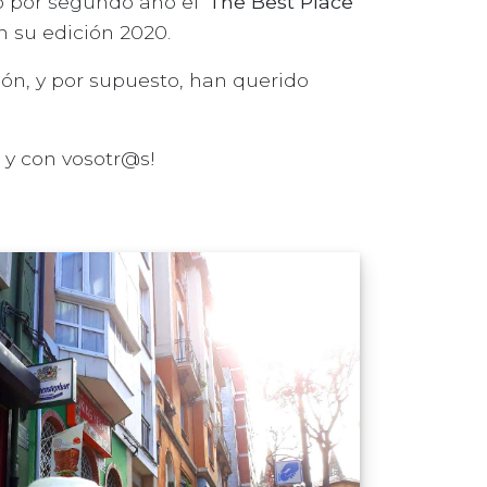
do por segundo año el
'The Best Place
n su edición 2020.
ón, y por supuesto, han querido
 y con vosotr@s!