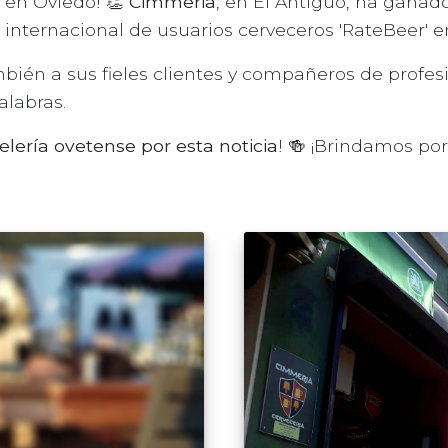
 en Oviedo! 👏
Cimmeria
, en El Antiguo, ha gana
internacional de usuarios cerveceros 'RateBeer' e
ién a sus fieles clientes y compañeros de profesi
alabras.
elería ovetense por esta noticia
! 🍻 ¡Brindamos por