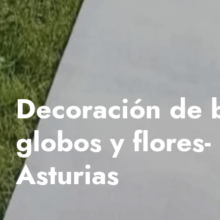
Decoración de 
globos y flores-
Asturias