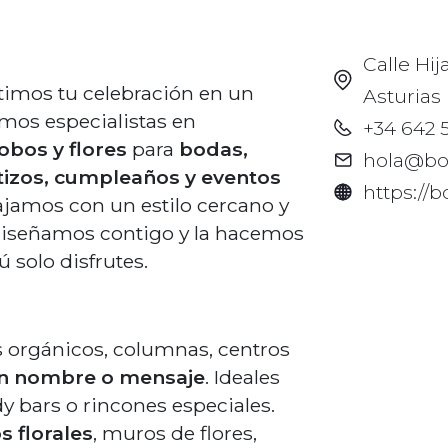
Calle Hij
imos tu celebración en un
Asturias
mos especialistas en
+34 642 5
obos y flores
para
bodas,
hola@bo
izos, cumpleaños y eventos
https://
ajamos con un estilo cercano y
a diseñamos contigo y la hacemos
ú solo disfrutes.
s orgánicos, columnas, centros
on nombre o mensaje
. Ideales
dy bars o rincones especiales.
s florales
, muros de flores,