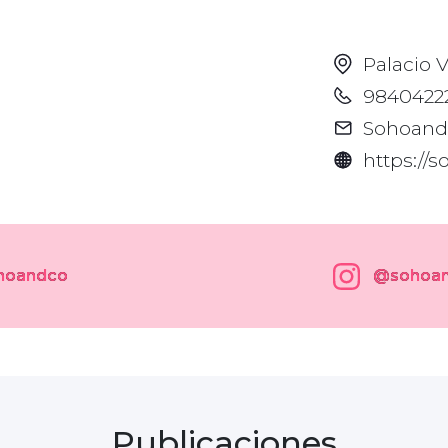
Palacio 
9840422
Sohoand
https://
hoandco
@sohoan
Publicaciones