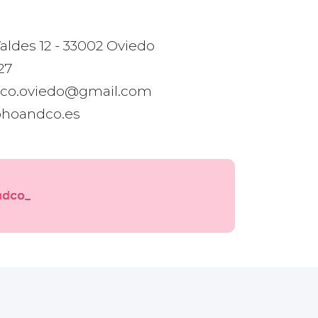
Valdes 12 - 33002 Oviedo
27
co.oviedo@gmail.com
sohoandco.es
dco_