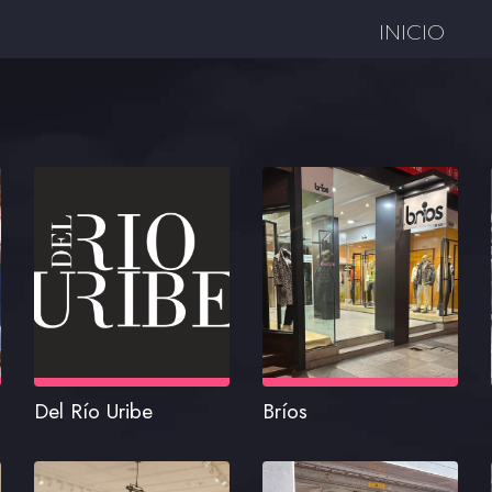
INICIO
Del Río Uribe
Bríos