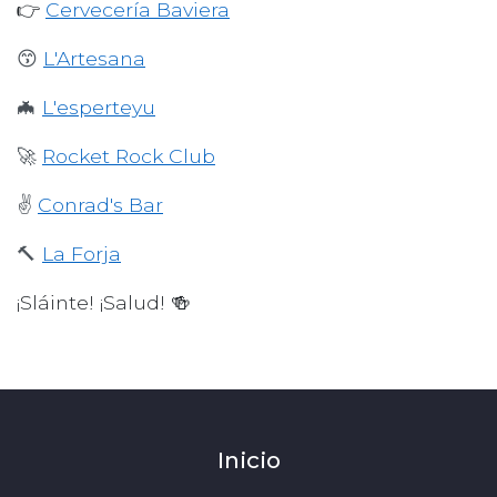
👉
Cervecería Baviera
😙
L'Artesana
🦇
L'esperteyu
🚀
Rocket Rock Club
✌️
Conrad's Bar
🔨
La Forja
¡Sláinte! ¡Salud!
🍻
Inicio