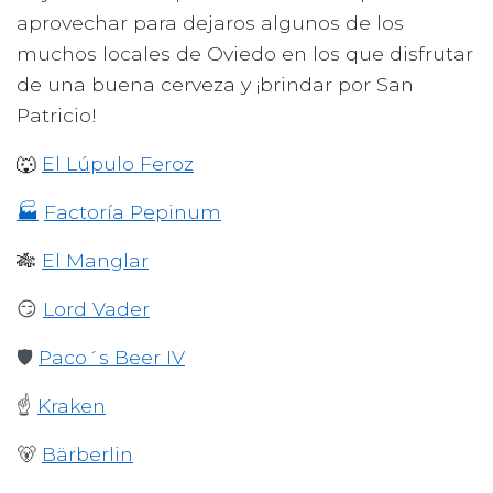
aprovechar para dejaros algunos de los
muchos locales de Oviedo en los que disfrutar
de una buena cerveza y ¡brindar por San
Patricio!
🐺
El Lúpulo Feroz
🏭
Factoría Pepinum
🎋
El Manglar
😏
Lord Vader
🛡️
Paco´s Beer IV
☝️
Kraken
🐻
Bärberlin